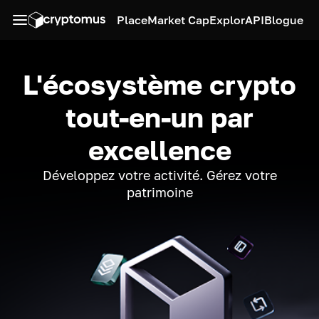
Place
Market Cap
Explor
API
Blogue
L'écosystème crypto
tout-en-un par
excellence
Développez votre activité. Gérez votre
patrimoine