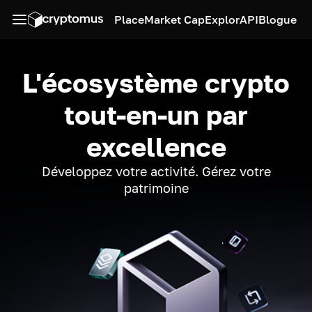
Place
Market Cap
Explor
API
Blogue
L'écosystème crypto
tout-en-un par
excellence
Développez votre activité. Gérez votre
patrimoine