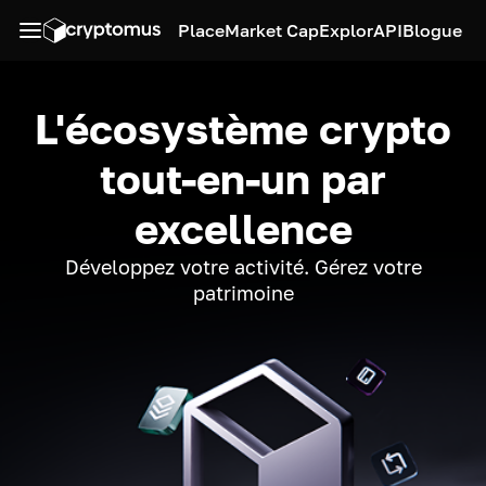
Place
Market Cap
Explor
API
Blogue
L'écosystème crypto
tout-en-un par
excellence
Développez votre activité. Gérez votre
patrimoine