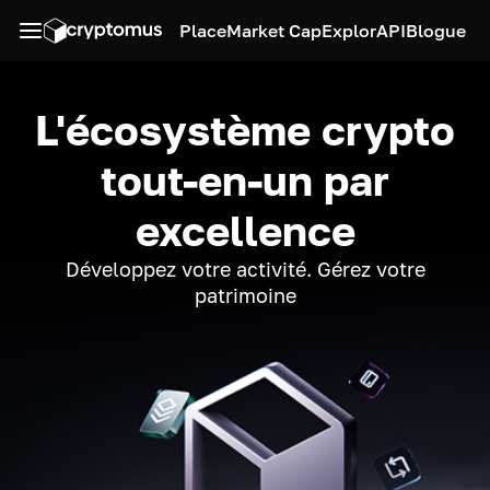
Place
Market Cap
Explor
API
Blogue
L'écosystème crypto
tout-en-un par
excellence
Développez votre activité. Gérez votre
patrimoine