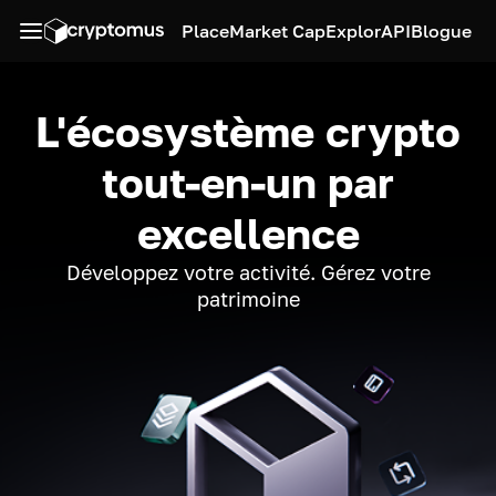
Place
Market Cap
Explor
API
Blogue
L'écosystème crypto
tout-en-un par
excellence
Développez votre activité. Gérez votre
patrimoine