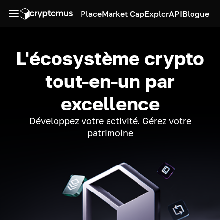
Place
Market Cap
Explor
API
Blogue
L'écosystème crypto
tout-en-un par
excellence
Développez votre activité. Gérez votre
patrimoine