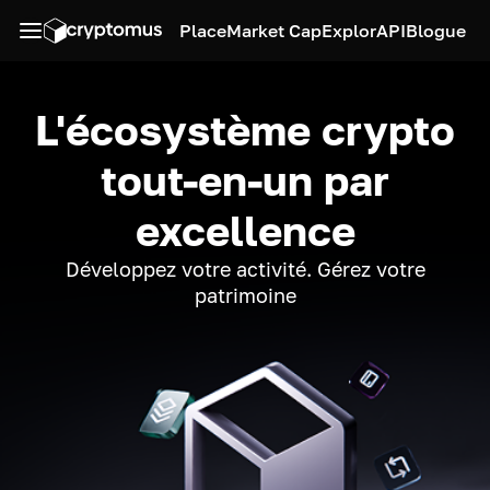
Place
Market Cap
Explor
API
Blogue
L'écosystème crypto
tout-en-un par
excellence
Développez votre activité. Gérez votre
patrimoine