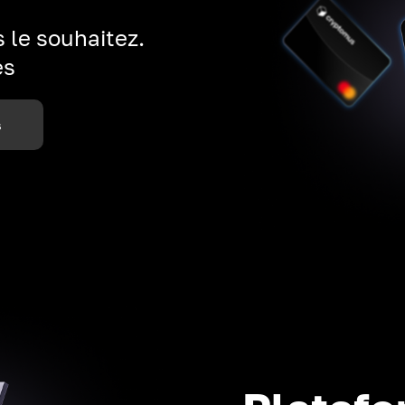
 le souhaitez.
es
s