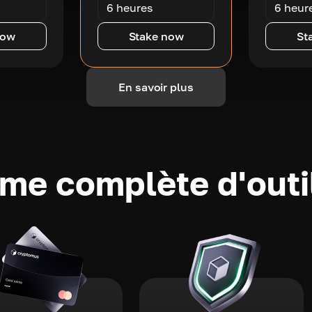
6 heures
6 heur
now
Stake now
St
En savoir plus
e complète d'outi