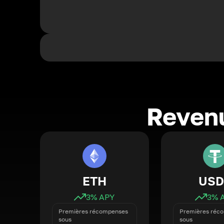
Revenu
ETH
USD
3
% APY
3
% 
Premières récompenses
Premières réc
sous
sous