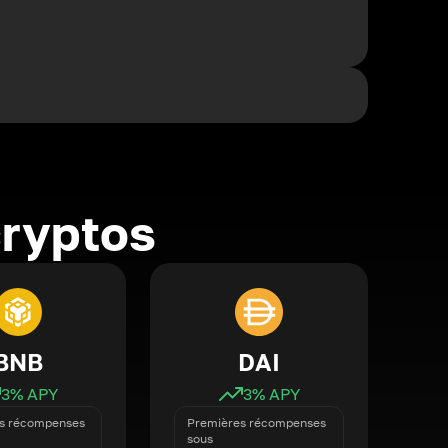
cryptos
BNB
DAI
3
% APY
3
% APY
s récompenses
Premières récompenses
sous