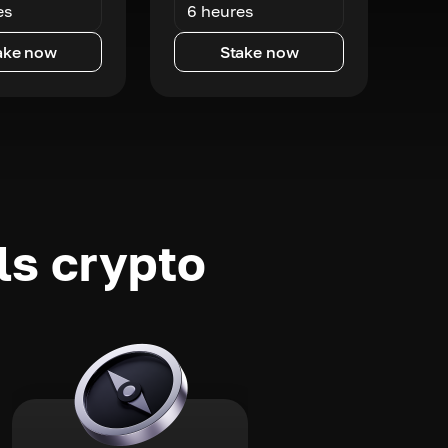
es
6 heures
ake now
Stake now
ls crypto