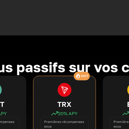
s passifs sur vos 
HOT
T
TRX
APY
20
% APY
ompenses
Premières récompenses
Première
sous
sous