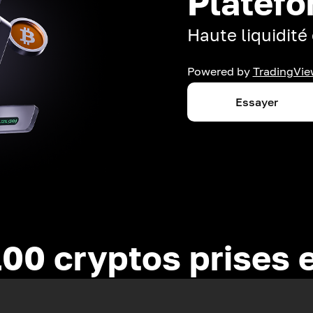
Platefo
Haute liquidité 
Powered by
TradingVie
Essayer
100 cryptos prises 