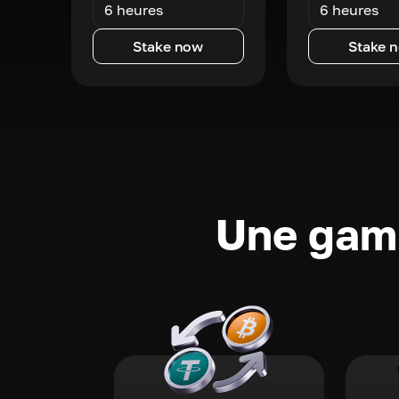
6 heures
6 heures
Stake now
Stake 
Une gamm