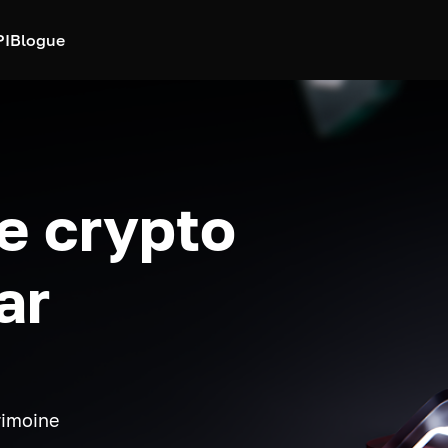
PI
Blogue
e crypto
ar
rimoine