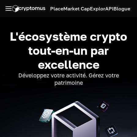
Place
Market Cap
Explor
API
Blogue
L'écosystème crypto
tout-en-un par
excellence
Développez votre activité. Gérez votre
patrimoine