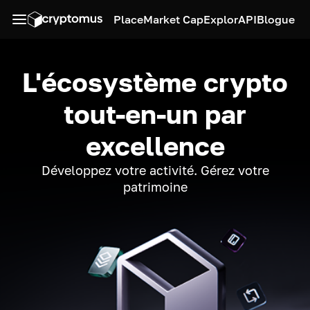
Place
Market Cap
Explor
API
Blogue
L'écosystème crypto
tout-en-un par
excellence
Développez votre activité. Gérez votre
patrimoine