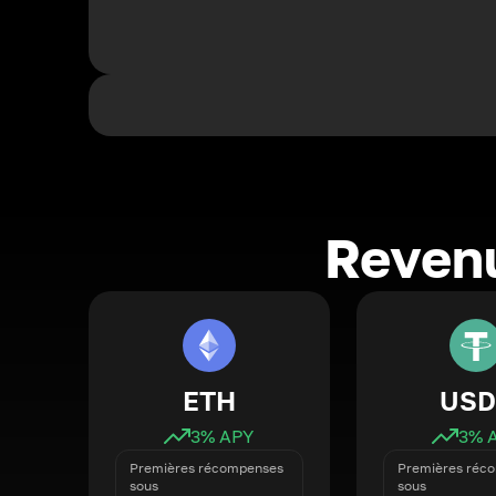
Revenu
ETH
USD
3
% APY
3
% 
Premières récompenses
Premières réc
sous
sous