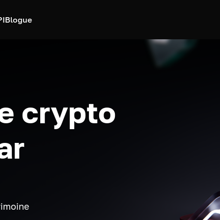
PI
Blogue
e crypto
ar
rimoine