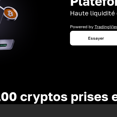
Platefo
Haute liquidité 
Powered by
TradingVie
Essayer
100 cryptos prises 