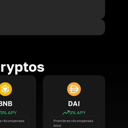
cryptos
BNB
DAI
3
% APY
3
% APY
s récompenses
Premières récompenses
sous