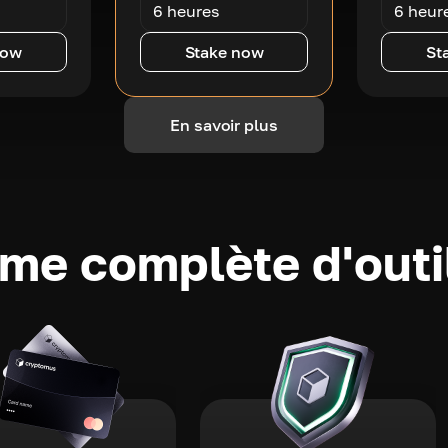
6 heures
6 heur
now
Stake now
St
En savoir plus
e complète d'outi