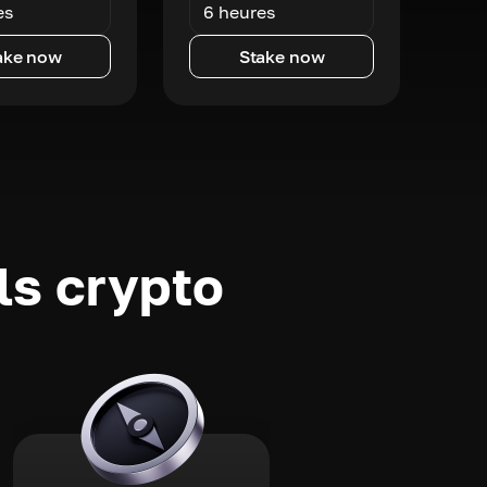
es
6 heures
ake now
Stake now
ls crypto