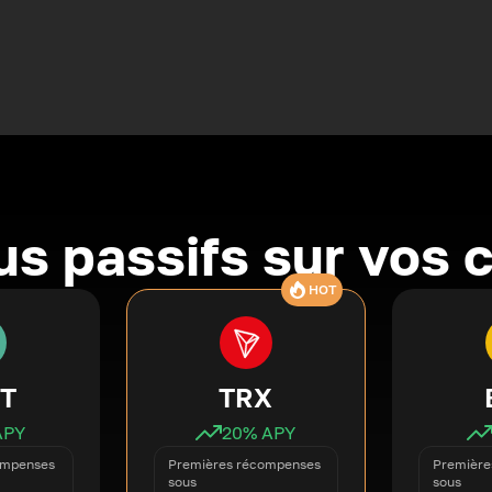
s passifs sur vos 
HOT
T
TRX
APY
20
% APY
ompenses
Premières récompenses
Première
sous
sous