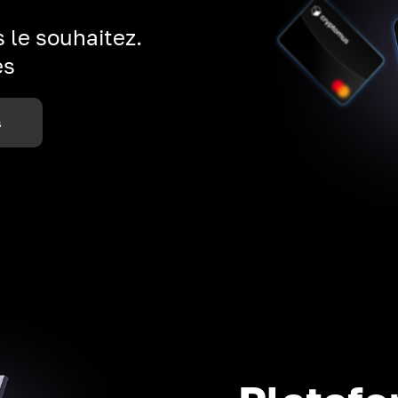
 le souhaitez.
es
s