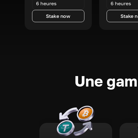
6 heures
6 heures
Stake now
Stake 
Une gamm