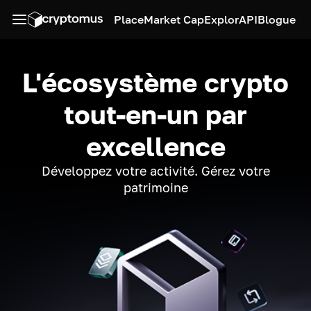
Place
Market Cap
Explor
API
Blogue
L'écosystème crypto
tout-en-un par
excellence
Développez votre activité. Gérez votre
patrimoine