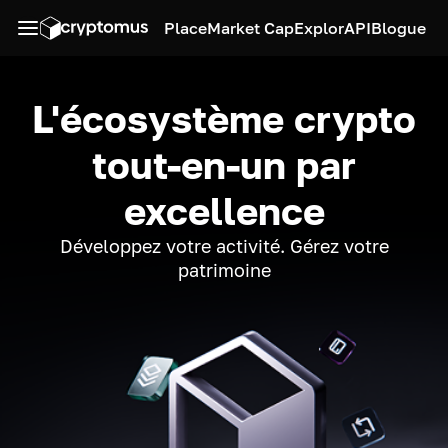
Place
Market Cap
Explor
API
Blogue
L'écosystème crypto
tout-en-un par
excellence
Développez votre activité. Gérez votre
patrimoine