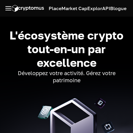
Place
Market Cap
Explor
API
Blogue
L'écosystème crypto
tout-en-un par
excellence
Développez votre activité. Gérez votre
patrimoine