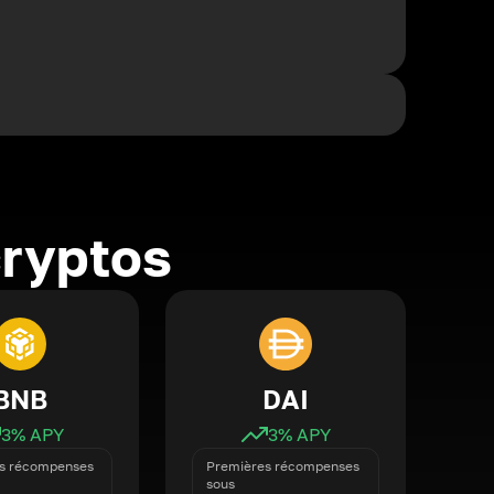
cryptos
BNB
DAI
3
% APY
3
% APY
s récompenses
Premières récompenses
sous