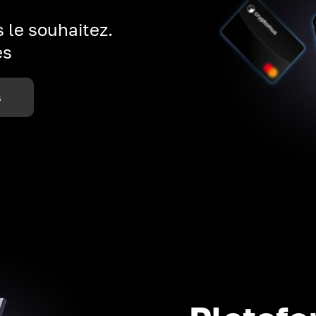
 le souhaitez.
es
s