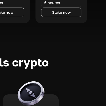
es
6 heures
ake now
Stake now
ls crypto