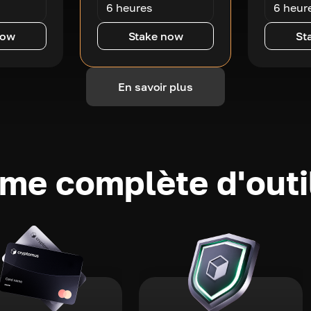
6 heures
6 heur
now
Stake now
St
En savoir plus
e complète d'outi