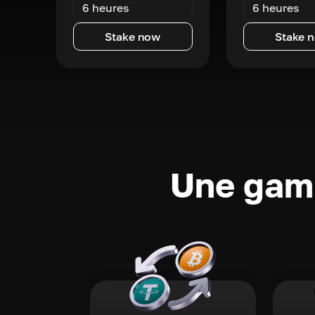
6 heures
6 heures
Stake now
Stake 
Une gamm