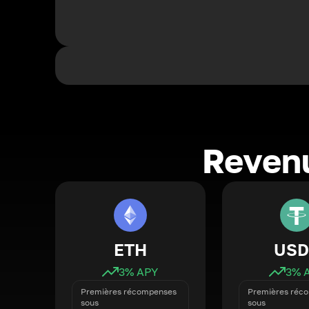
Revenu
ETH
USD
3
% APY
3
% 
Premières récompenses
Premières réc
sous
sous