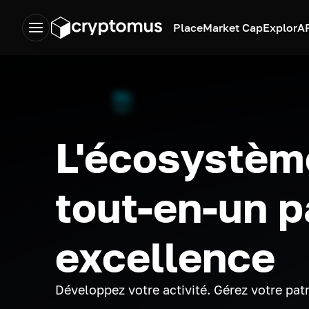
Place
Market Cap
Explor
A
L'écosystèm
tout-en-un p
excellence
Développez votre activité. Gérez votre pat