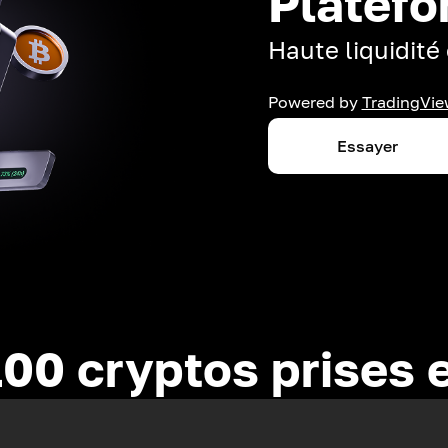
Platefo
Haute liquidité 
Powered by
TradingVie
Essayer
100 cryptos prises 