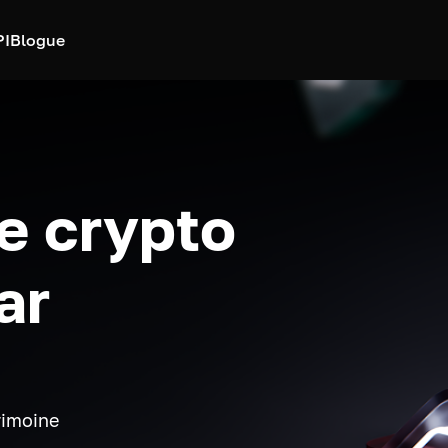
PI
Blogue
e crypto
ar
rimoine