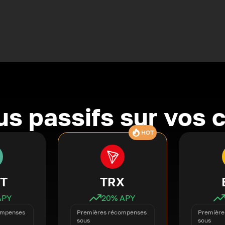
s passifs sur vos 
HOT
T
TRX
APY
20
% APY
ompenses
Premières récompenses
Première
sous
sous