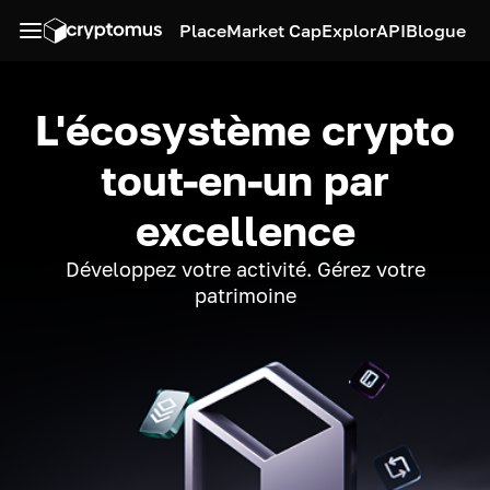
Place
Market Cap
Explor
API
Blogue
L'écosystème crypto
tout-en-un par
excellence
Développez votre activité. Gérez votre
patrimoine