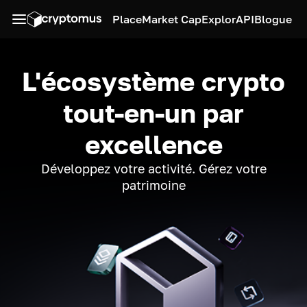
Place
Market Cap
Explor
API
Blogue
L'écosystème crypto
tout-en-un par
excellence
Développez votre activité. Gérez votre
patrimoine