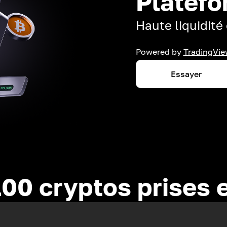
Platefo
Haute liquidité 
Powered by
TradingVie
Essayer
100 cryptos prises 