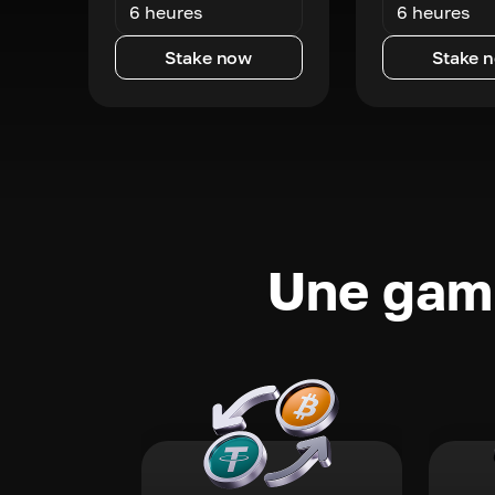
6 heures
6 heures
Stake now
Stake 
Une gamm