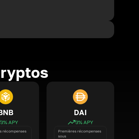
cryptos
BNB
DAI
3
% APY
3
% APY
s récompenses
Premières récompenses
sous