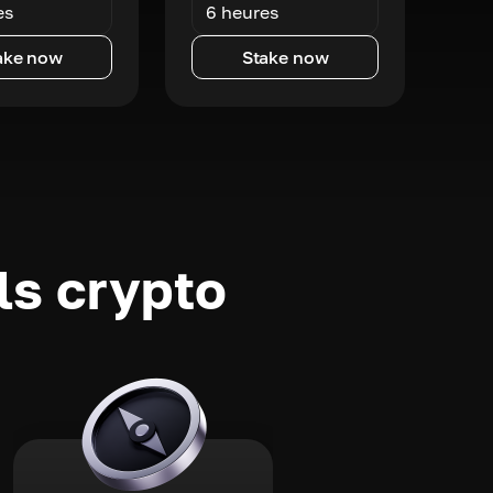
es
6 heures
ake now
Stake now
ls crypto