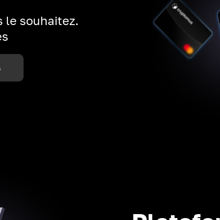
 le souhaitez.
es
s