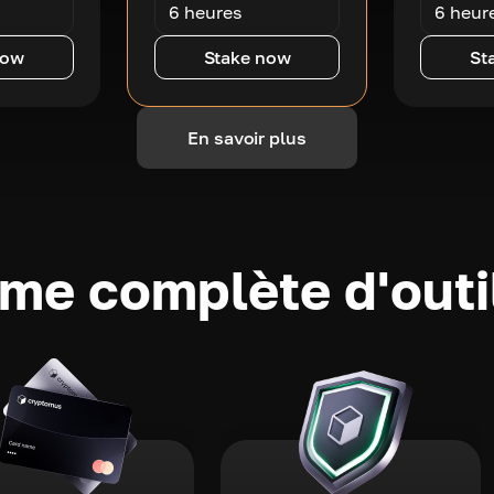
6 heures
6 heur
now
Stake now
St
En savoir plus
e complète d'outi