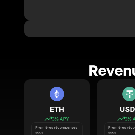
Revenu
ETH
USD
3
% APY
3
% 
Premières récompenses
Premières réc
sous
sous