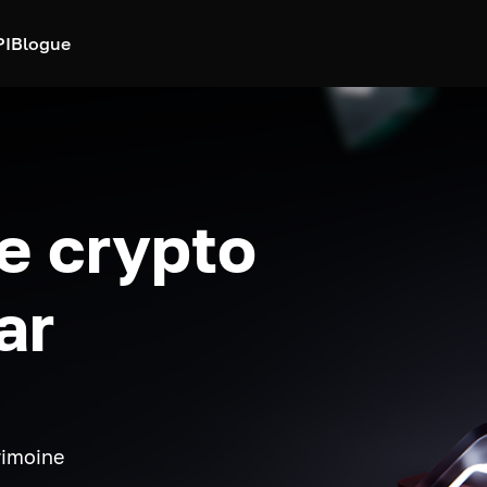
PI
Blogue
e crypto
ar
rimoine