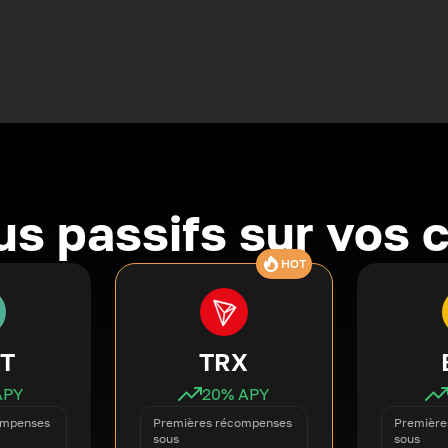
s passifs sur vos 
HOT
T
TRX
APY
20
% APY
ompenses
Premières récompenses
Première
sous
sous