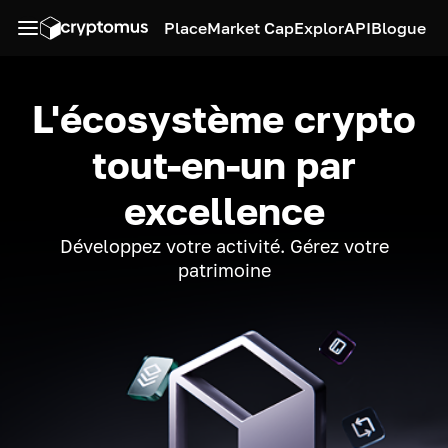
Place
Market Cap
Explor
API
Blogue
L'écosystème crypto
tout-en-un par
excellence
Développez votre activité. Gérez votre
patrimoine