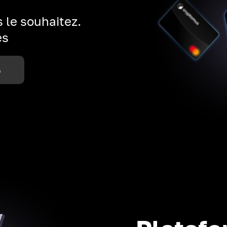
 le souhaitez.
es
s