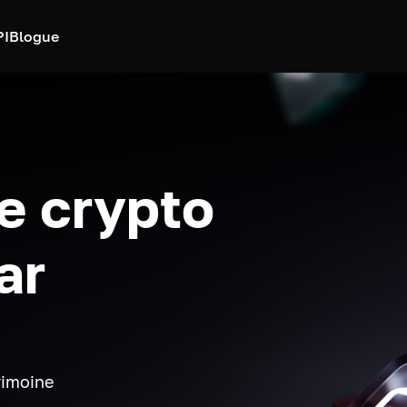
PI
Blogue
e crypto
ar
rimoine