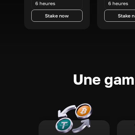
6 heures
6 heures
Stake now
Stake 
Une gamm