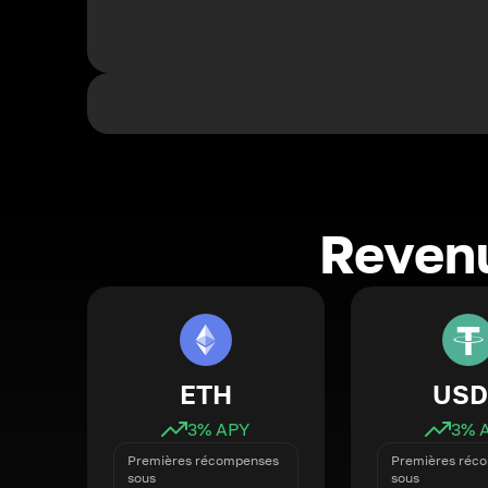
Revenu
ETH
USD
3
% APY
3
% 
Premières récompenses
Premières réc
sous
sous