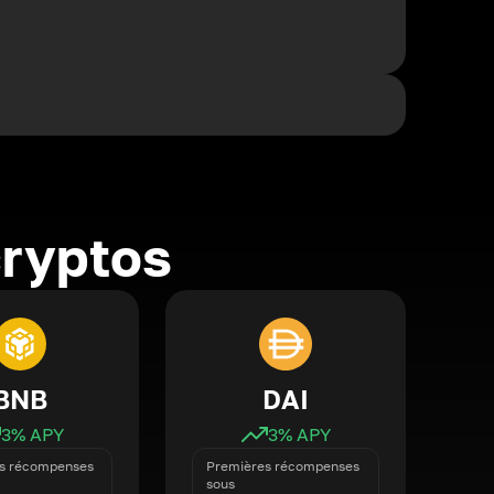
cryptos
BNB
DAI
3
% APY
3
% APY
s récompenses
Premières récompenses
sous