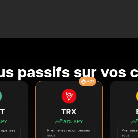
s passifs sur vos 
HOT
T
TRX
APY
20
% APY
ompenses
Premières récompenses
Première
sous
sous