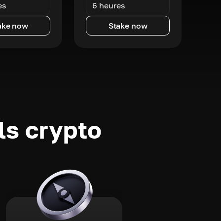
es
6 heures
ake now
Stake now
ls crypto