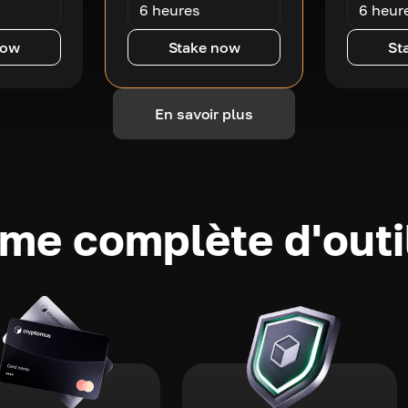
6 heures
6 heur
now
Stake now
St
En savoir plus
e complète d'outi