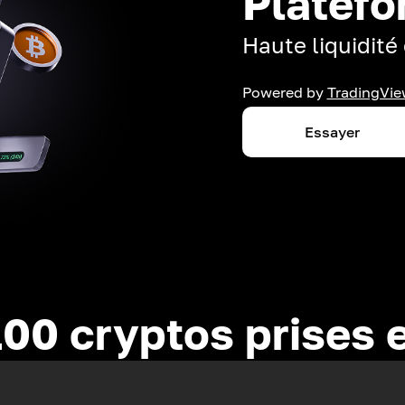
Platefo
Haute liquidité 
Powered by
TradingVie
Essayer
100 cryptos prises 