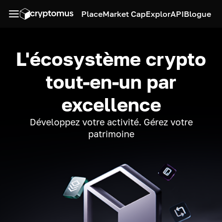
Place
Market Cap
Explor
API
Blogue
L'écosystème crypto
tout-en-un par
excellence
Développez votre activité. Gérez votre
patrimoine