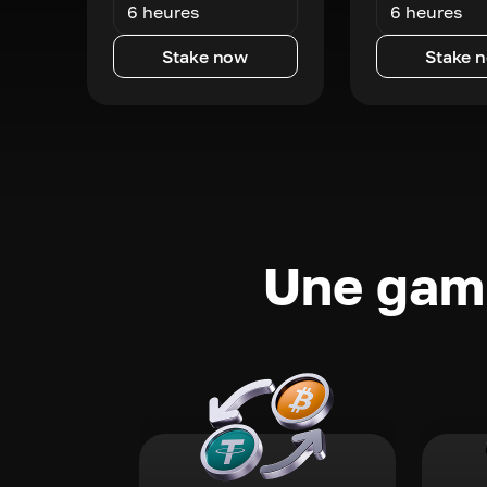
6 heures
6 heures
Stake now
Stake 
Une gamm