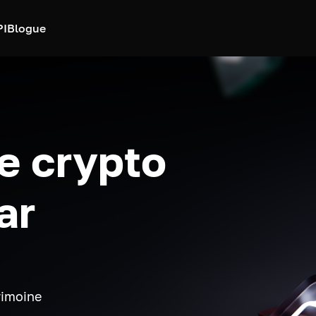
PI
Blogue
e crypto
ar
rimoine