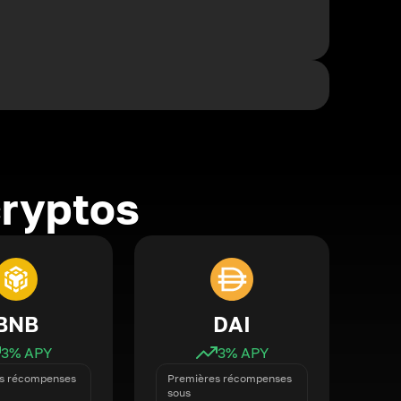
cryptos
BNB
DAI
3
% APY
3
% APY
s récompenses
Premières récompenses
sous