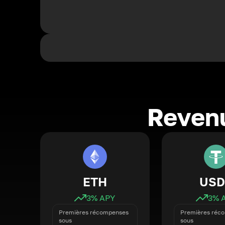
Revenu
ETH
USD
3
% APY
3
% 
Premières récompenses
Premières réc
sous
sous