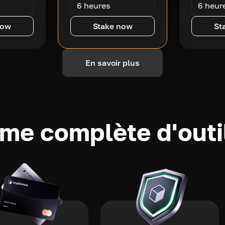
6 heures
6 heur
now
Stake now
St
En savoir plus
e complète d'outi