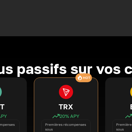
s passifs sur vos 
HOT
T
TRX
APY
20
% APY
ompenses
Premières récompenses
Première
sous
sous