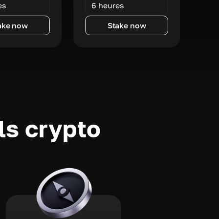
es
6 heures
ake now
Stake now
ls crypto