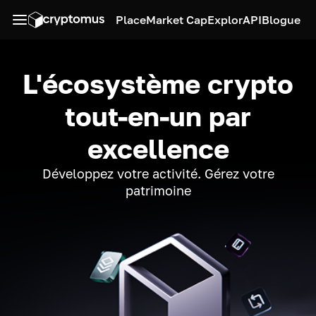
Place
Market Cap
Explor
API
Blogue
L'écosystème crypto
tout-en-un par
excellence
Développez votre activité. Gérez votre
patrimoine