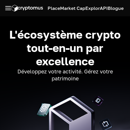
Place
Market Cap
Explor
API
Blogue
L'écosystème crypto
tout-en-un par
excellence
Développez votre activité. Gérez votre
patrimoine