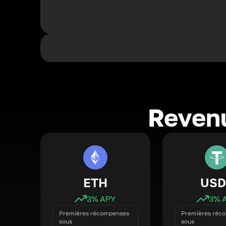
Revenu
ETH
USD
3
% APY
3
% 
Premières récompenses
Premières réc
sous
sous