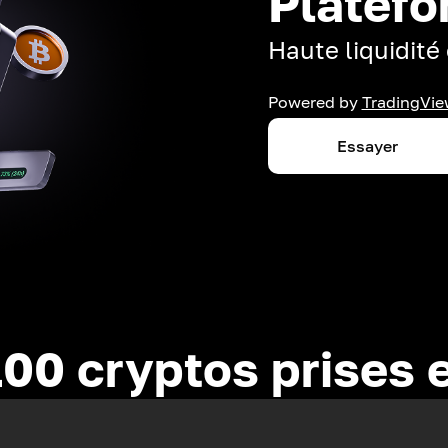
Platefo
Haute liquidité 
Powered by
TradingVie
Essayer
100 cryptos prises 