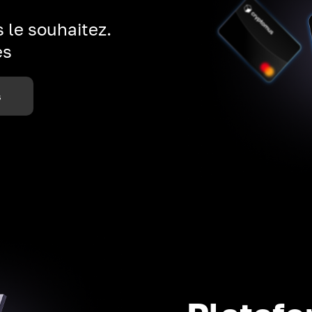
 le souhaitez.
es
s