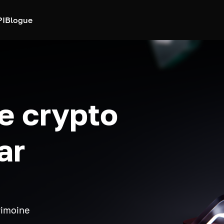
PI
Blogue
e crypto
ar
rimoine