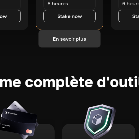
6 heures
6 heur
now
Stake now
St
En savoir plus
e complète d'outi