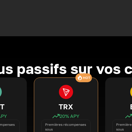
s passifs sur vos 
HOT
T
TRX
APY
20
% APY
ompenses
Premières récompenses
Première
sous
sous