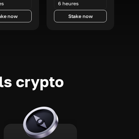
es
6 heures
ake now
Stake now
ls crypto