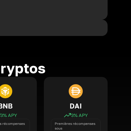
cryptos
BNB
DAI
3
% APY
3
% APY
s récompenses
Premières récompenses
sous