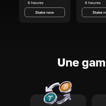
6 heures
6 heures
Stake now
Stake 
Une gamm