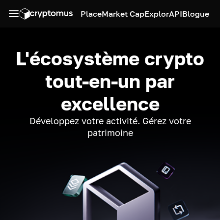
Place
Market Cap
Explor
API
Blogue
L'écosystème crypto
tout-en-un par
excellence
Développez votre activité. Gérez votre
patrimoine