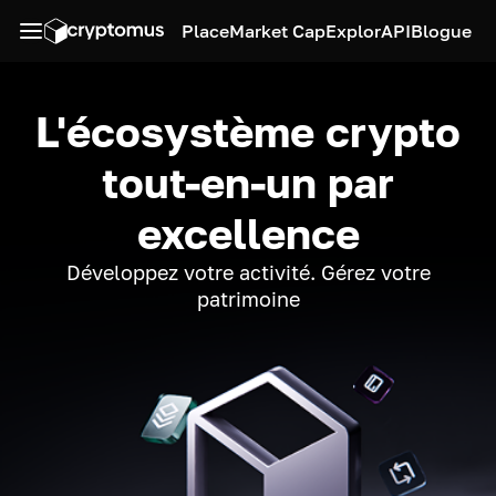
Place
Market Cap
Explor
API
Blogue
L'écosystème crypto
tout-en-un par
excellence
Développez votre activité. Gérez votre
patrimoine