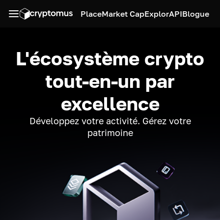
Place
Market Cap
Explor
API
Blogue
L'écosystème crypto
tout-en-un par
excellence
Développez votre activité. Gérez votre
patrimoine