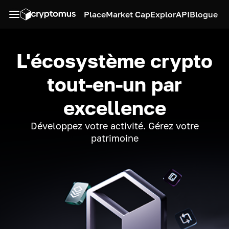
Place
Market Cap
Explor
API
Blogue
L'écosystème crypto
tout-en-un par
excellence
Développez votre activité. Gérez votre
patrimoine