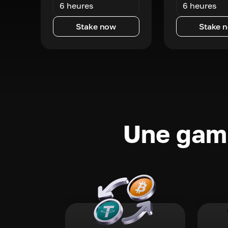
6 heures
6 heures
Stake now
Stake 
Une gamm