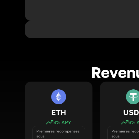
Revenu
ETH
USD
3
% APY
3
% 
Premières récompenses
Premières réc
sous
sous