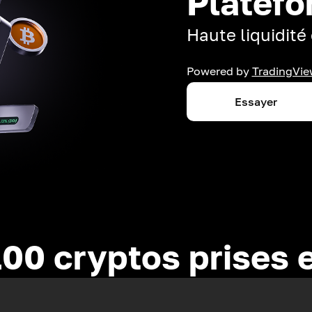
Platefo
Haute liquidité 
Powered by
TradingVie
Essayer
100 cryptos prises 