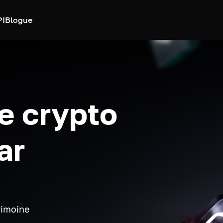
PI
Blogue
e crypto
ar
rimoine