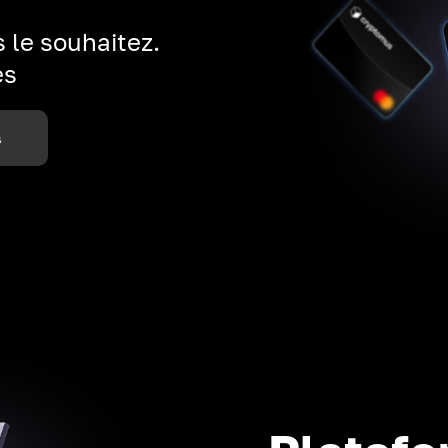
 le souhaitez.
es
s