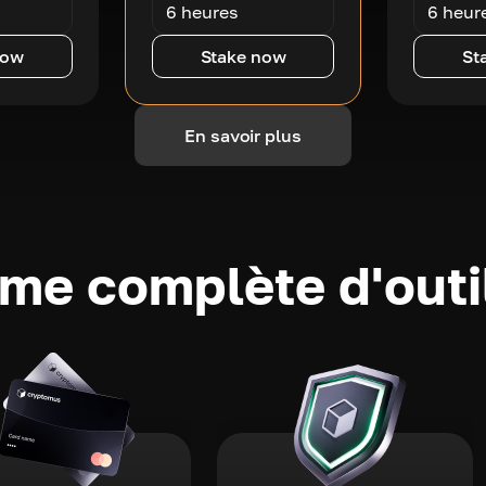
6 heures
6 heur
now
Stake now
St
En savoir plus
e complète d'outi