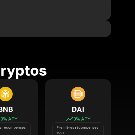
cryptos
BNB
DAI
3
% APY
3
% APY
s récompenses
Premières récompenses
sous