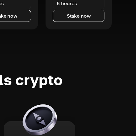
es
6 heures
ake now
Stake now
ls crypto