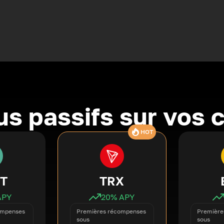
s passifs sur vos 
HOT
T
TRX
APY
20
% APY
ompenses
Premières récompenses
Première
sous
sous