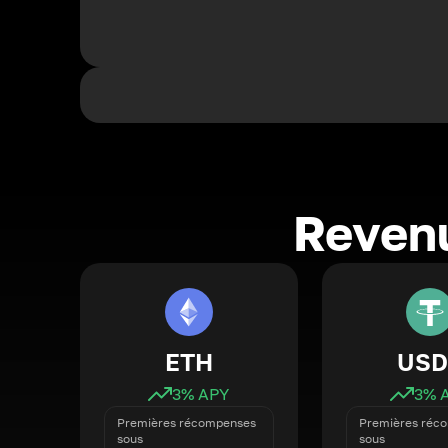
Revenu
ETH
USD
3
% APY
3
% 
Premières récompenses
Premières réc
sous
sous