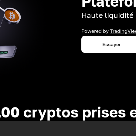
Platefo
Haute liquidité 
Powered by
TradingVie
Essayer
100 cryptos prises 