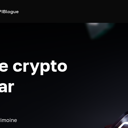
PI
Blogue
e crypto
ar
rimoine