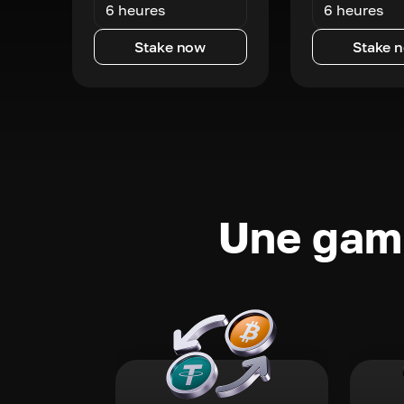
6 heures
6 heures
Stake now
Stake 
Une gamm