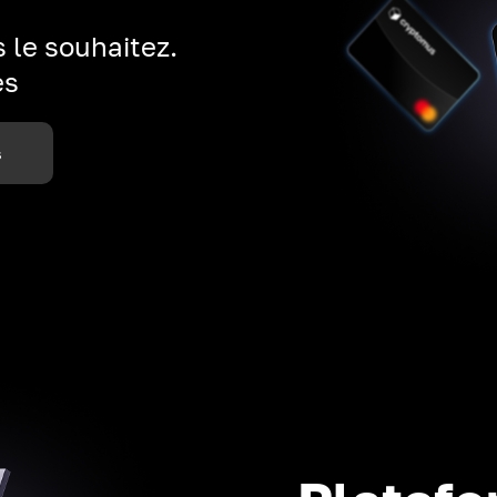
 le souhaitez.
es
s