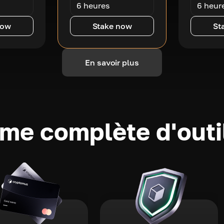
6 heures
6 heur
now
Stake now
St
En savoir plus
e complète d'outi