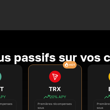
s passifs sur vos 
HOT
T
TRX
APY
20
% APY
ompenses
Premières récompenses
Première
sous
sous