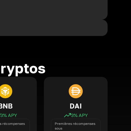
cryptos
BNB
DAI
3
% APY
3
% APY
s récompenses
Premières récompenses
sous