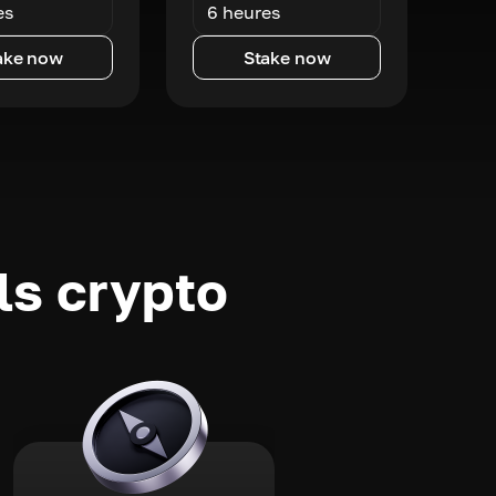
es
6 heures
ake now
Stake now
ls crypto