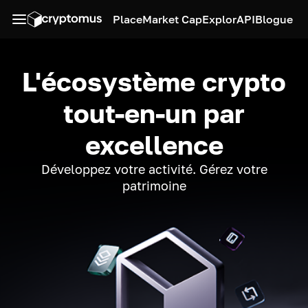
Place
Market Cap
Explor
API
Blogue
L'écosystème crypto
tout-en-un par
excellence
Développez votre activité. Gérez votre
patrimoine