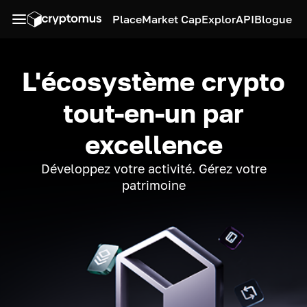
Place
Market Cap
Explor
API
Blogue
L'écosystème crypto
tout-en-un par
excellence
Développez votre activité. Gérez votre
patrimoine