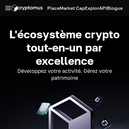
Place
Market Cap
Explor
API
Blogue
L'écosystème crypto
tout-en-un par
excellence
Développez votre activité. Gérez votre
patrimoine