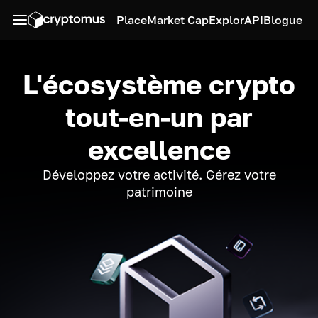
Place
Market Cap
Explor
API
Blogue
L'écosystème crypto
tout-en-un par
excellence
Développez votre activité. Gérez votre
patrimoine