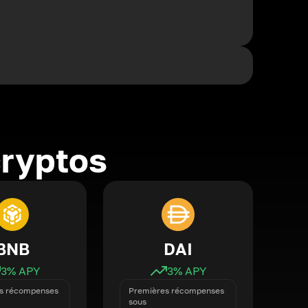
cryptos
BNB
DAI
3
% APY
3
% APY
s récompenses
Premières récompenses
sous