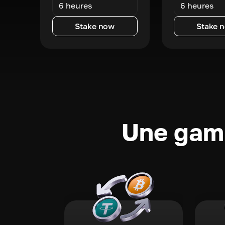
6 heures
6 heures
Stake now
Stake 
Une gamm