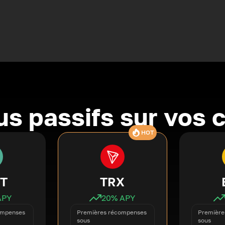
s passifs sur vos 
HOT
T
TRX
APY
20
% APY
ompenses
Premières récompenses
Première
sous
sous