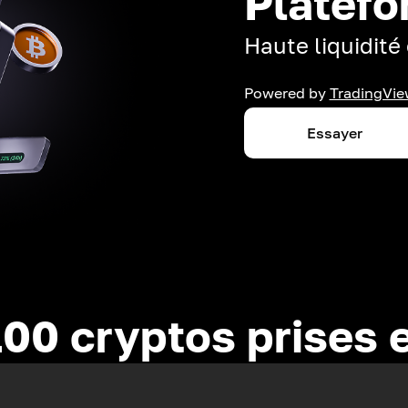
Platefo
Haute liquidité 
Powered by
TradingVie
Essayer
100 cryptos prises 