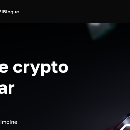
PI
Blogue
e crypto
ar
rimoine