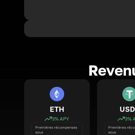
Revenu
ETH
USD
3
% APY
3
% 
Premières récompenses
Premières réc
sous
sous