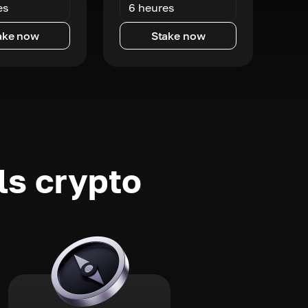
es
6 heures
ake now
Stake now
ls crypto