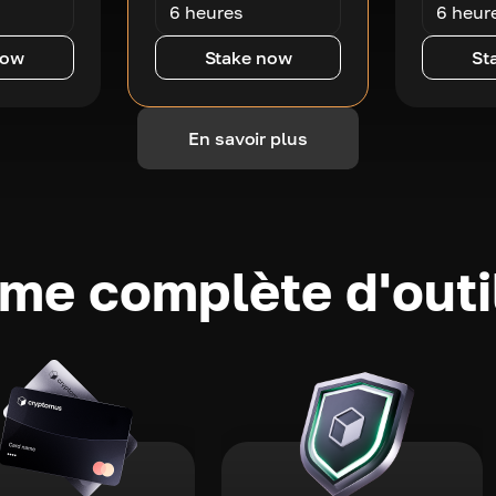
6 heures
6 heur
now
Stake now
St
En savoir plus
e complète d'outi