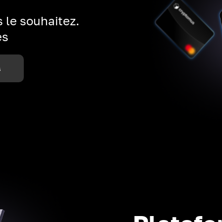
 le souhaitez.
es
s