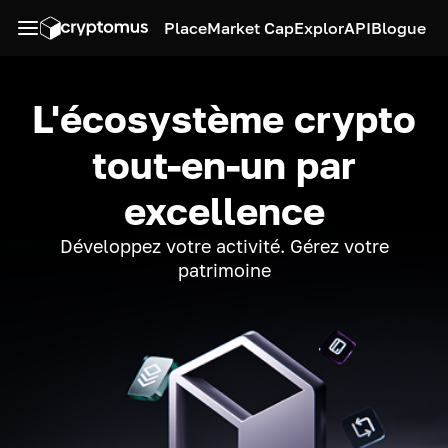
Place
Market Cap
Explor
API
Blogue
L'écosystème crypto
tout-en-un par
excellence
Développez votre activité. Gérez votre
patrimoine