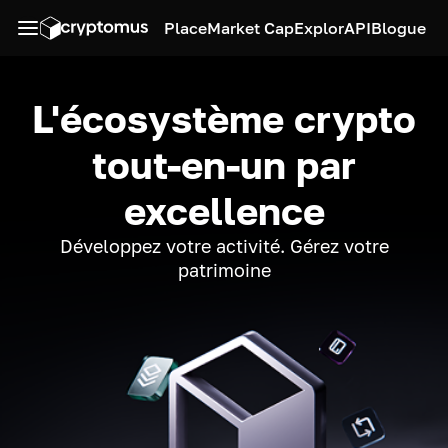
Place
Market Cap
Explor
API
Blogue
L'écosystème crypto
tout-en-un par
excellence
Développez votre activité. Gérez votre
patrimoine