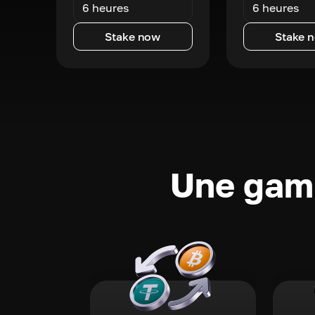
6 heures
6 heures
Stake now
Stake 
Une gamm