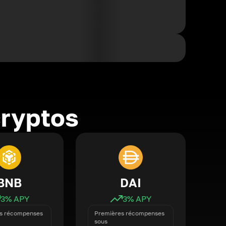
cryptos
BNB
DAI
3
% APY
3
% APY
s récompenses
Premières récompenses
sous