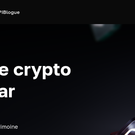
PI
Blogue
e crypto
ar
rimoine