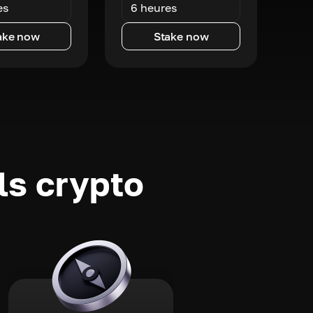
es
6 heures
ake now
Stake now
ls crypto