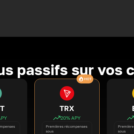
s passifs sur vos 
HOT
T
TRX
APY
20
% APY
ompenses
Premières récompenses
Première
sous
sous