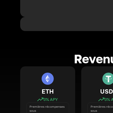
Revenu
ETH
USD
3
% APY
3
% 
Premières récompenses
Premières réc
sous
sous