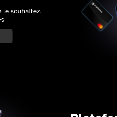
 le souhaitez.
es
s