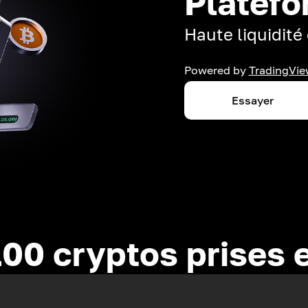
Platefo
Haute liquidité 
Powered by
TradingVie
Essayer
100 cryptos prises 