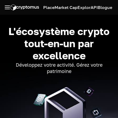
Place
Market Cap
Explor
API
Blogue
L'écosystème crypto
tout-en-un par
excellence
Développez votre activité. Gérez votre
patrimoine