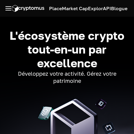
Place
Market Cap
Explor
API
Blogue
L'écosystème crypto
tout-en-un par
excellence
Développez votre activité. Gérez votre
patrimoine