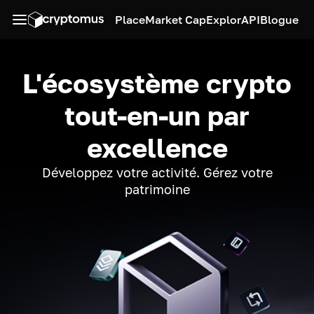
Place
Market Cap
Explor
API
Blogue
L'écosystème crypto
tout-en-un par
excellence
Développez votre activité. Gérez votre
patrimoine