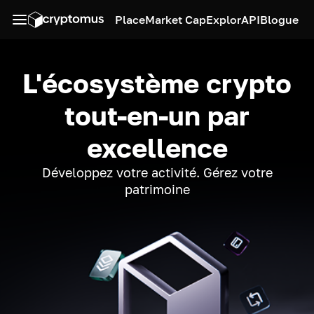
Place
Market Cap
Explor
API
Blogue
L'écosystème crypto
tout-en-un par
excellence
Développez votre activité. Gérez votre
patrimoine