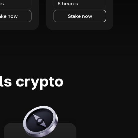
es
6 heures
ake now
Stake now
ls crypto