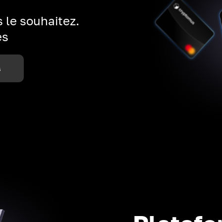
 le souhaitez.
es
s