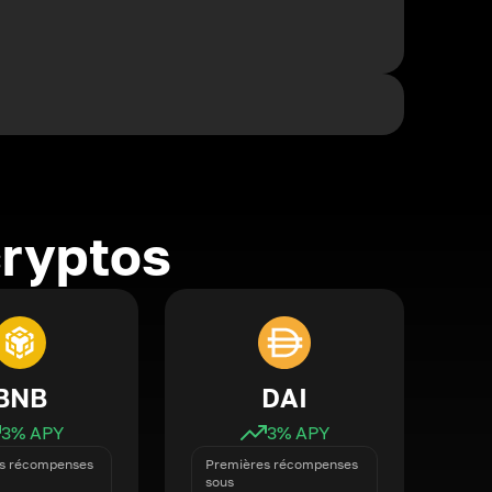
cryptos
BNB
DAI
3
% APY
3
% APY
s récompenses
Premières récompenses
sous