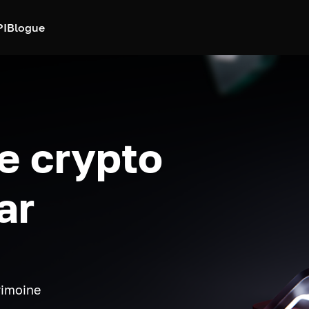
PI
Blogue
e crypto
ar
rimoine