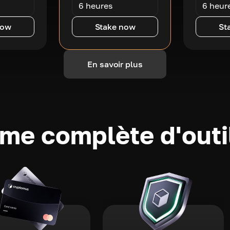
6 heures
6 heur
now
Stake now
St
En savoir plus
e complète d'outi