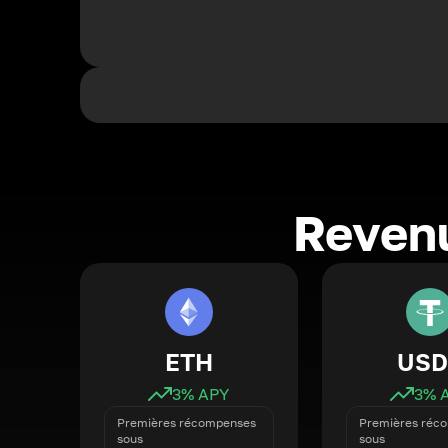
Revenu
ETH
USD
3
% APY
3
% 
Premières récompenses
Premières réc
sous
sous