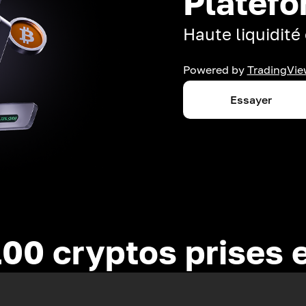
Platefo
Haute liquidité 
Powered by
TradingVie
Essayer
100 cryptos prises 