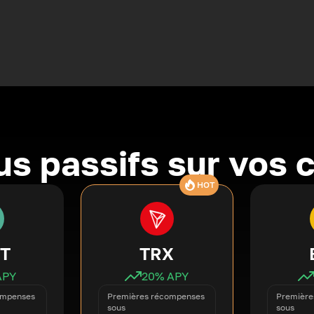
s passifs sur vos 
HOT
T
TRX
APY
20
% APY
ompenses
Premières récompenses
Première
sous
sous