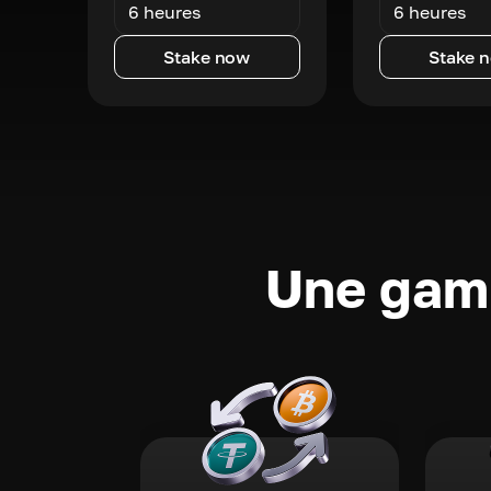
6 heures
6 heures
Stake now
Stake 
Une gamm