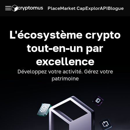
Place
Market Cap
Explor
API
Blogue
L'écosystème crypto
tout-en-un par
excellence
Développez votre activité. Gérez votre
patrimoine