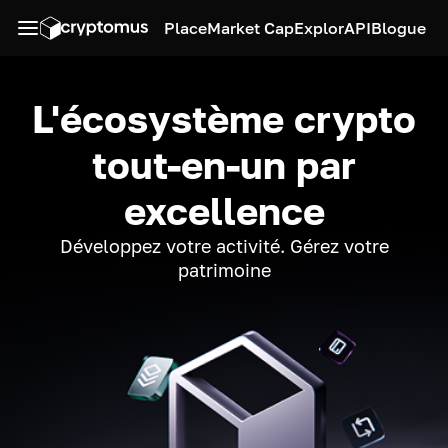
Place
Market Cap
Explor
API
Blogue
L'écosystème crypto
tout-en-un par
excellence
Développez votre activité. Gérez votre
patrimoine