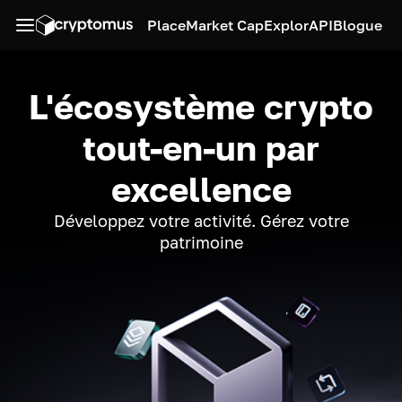
Place
Market Cap
Explor
API
Blogue
L'écosystème crypto
tout-en-un par
excellence
Développez votre activité. Gérez votre
patrimoine