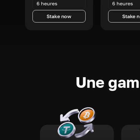
6 heures
6 heures
Stake now
Stake 
Une gamm