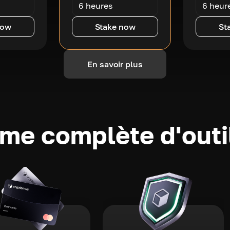
6 heures
6 heur
now
Stake now
St
En savoir plus
e complète d'outi