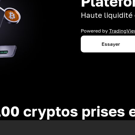
Platefo
Haute liquidité 
Powered by
TradingVie
Essayer
100 cryptos prises 