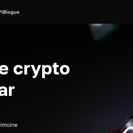
PI
Blogue
e crypto
ar
rimoine