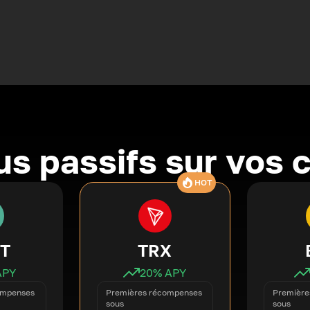
s passifs sur vos 
HOT
T
TRX
APY
20
% APY
ompenses
Premières récompenses
Première
sous
sous