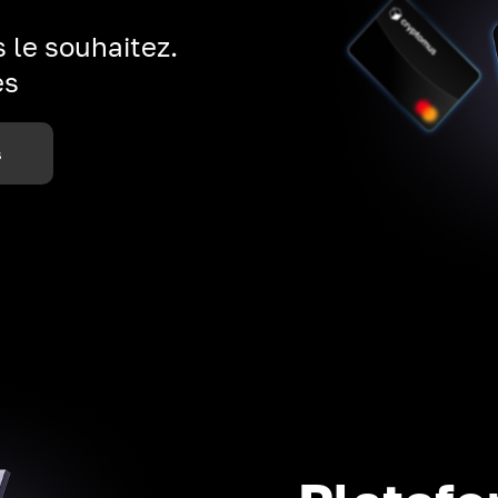
 le souhaitez.
es
s