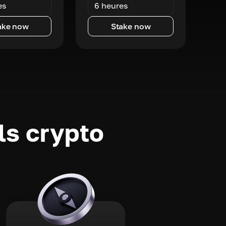
es
6 heures
ake now
Stake now
ls crypto