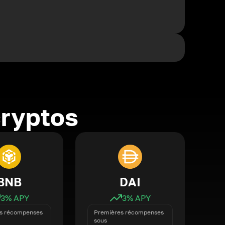
cryptos
BNB
DAI
3
% APY
3
% APY
s récompenses
Premières récompenses
sous