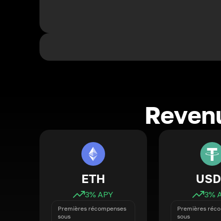
Revenu
ETH
USD
3
% APY
3
% 
Premières récompenses
Premières réc
sous
sous