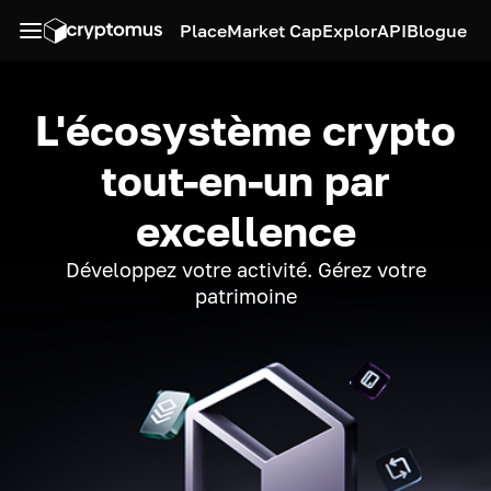
Place
Market Cap
Explor
API
Blogue
L'écosystème crypto
tout-en-un par
excellence
Développez votre activité. Gérez votre
patrimoine