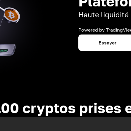
Platefo
Haute liquidité 
Powered by
TradingVie
Essayer
100 cryptos prises 