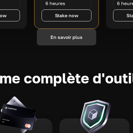
6 heures
6 heur
now
Stake now
St
En savoir plus
e complète d'outi