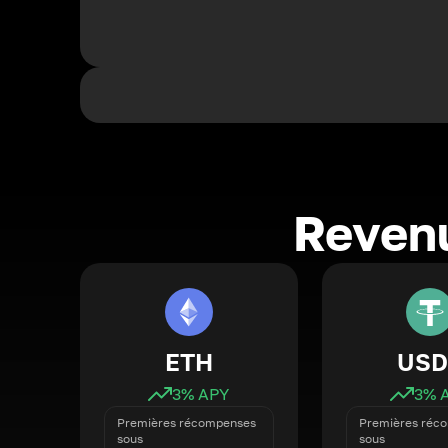
Revenu
ETH
USD
3
% APY
3
% 
Premières récompenses
Premières réc
sous
sous