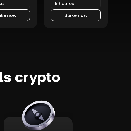
es
6 heures
ake now
Stake now
ls crypto