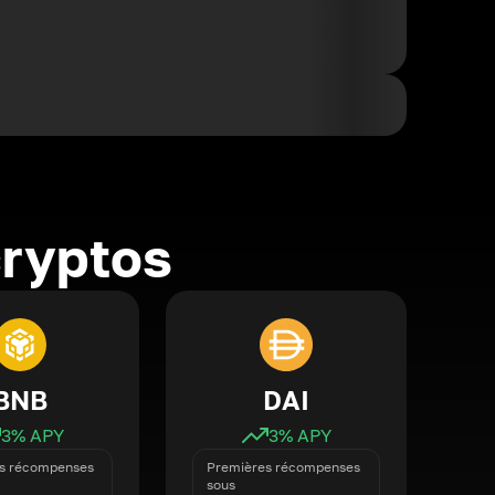
cryptos
BNB
DAI
3
% APY
3
% APY
s récompenses
Premières récompenses
sous