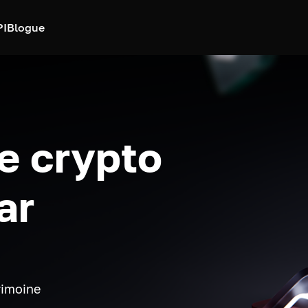
PI
Blogue
e crypto
ar
rimoine