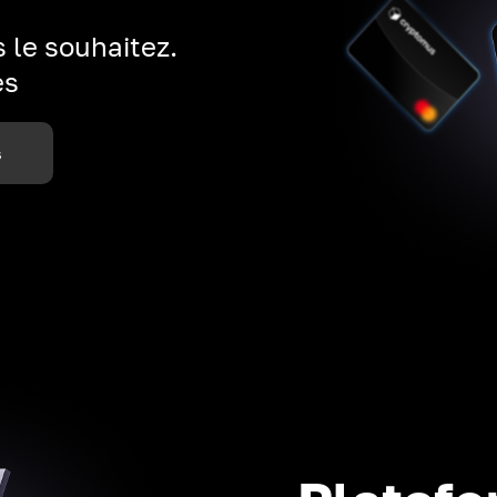
 le souhaitez.
es
s