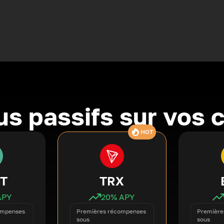
s passifs sur vos 
HOT
T
TRX
APY
20
% APY
ompenses
Premières récompenses
Première
sous
sous