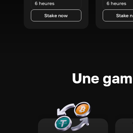
6 heures
6 heures
Stake now
Stake 
Une gamm